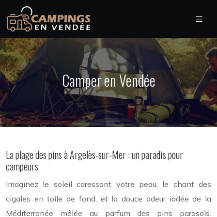
Camper en Vendée
La plage des pins à Argelès-sur-Mer : un paradis pour
campeurs
Imaginez le soleil caressant votre peau, le chant des
cigales en toile de fond, et la douce odeur iodée de la
Méditerranée mêlée au parfum des pins parasols.